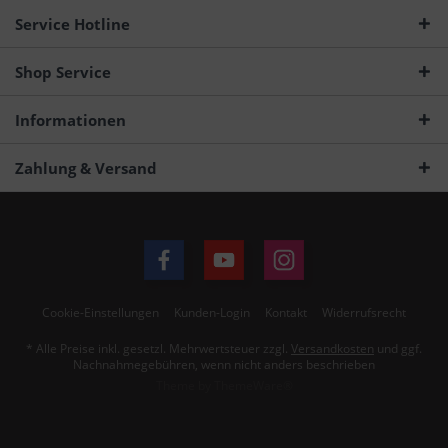
Service Hotline
Shop Service
Informationen
Zahlung & Versand
Cookie-Einstellungen
Kunden-Login
Kontakt
Widerrufsrecht
* Alle Preise inkl. gesetzl. Mehrwertsteuer zzgl.
Versandkosten
und ggf.
Nachnahmegebühren, wenn nicht anders beschrieben
Theme by
ThemeWare®