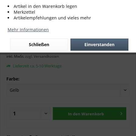
Artikel in den Warenkorb legen
Merkzettel
Artikelempfehlungen und vieles mehr
Mehr Informationen
Cross Alps 1.0
Schließen
Einverstanden
699,00 € *
inkl. MwSt.
zzgl. Versandkosten
Lieferzeit ca. 5-10 Werktage
Farbe:
In den
Warenkorb