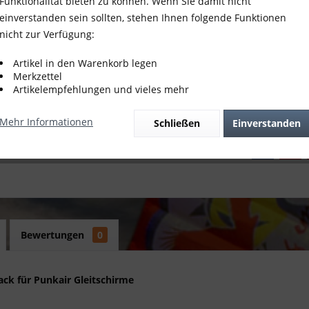
Funktionalität bieten zu können. Wenn Sie damit nicht
einverstanden sein sollten, stehen Ihnen folgende Funktionen
nicht zur Verfügung:
Vergleich
Artikel in den Warenkorb legen
Bewerte
Merkzettel
Artikelempfehlungen und vieles mehr
Artikel-Nr.:
Mehr Informationen
Schließen
Einverstanden
Bewertungen
0
ack für Punkair Gleitschirme